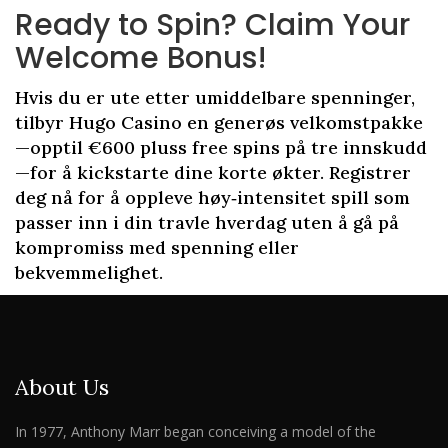
Ready to Spin? Claim Your
Welcome Bonus!
Hvis du er ute etter umiddelbare spenninger,
tilbyr Hugo Casino en generøs velkomstpakke
—opptil €600 pluss free spins på tre innskudd
—for å kickstarte dine korte økter. Registrer
deg nå for å oppleve høy‑intensitet spill som
passer inn i din travle hverdag uten å gå på
kompromiss med spenning eller
bekvemmelighet.
About Us
In 1977, Anthony Marr began conceiving a model of the