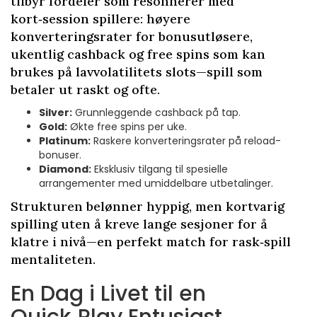
tilbyr fordeler som resonnerer med
kort‑session spillere: høyere
konverteringsrater for bonusutløsere,
ukentlig cashback og free spins som kan
brukes på lavvolatilitets slots—spill som
betaler ut raskt og ofte.
Silver:
Grunnleggende cashback på tap.
Gold:
Økte free spins per uke.
Platinum:
Raskere konverteringsrater på reload-
bonuser.
Diamond:
Eksklusiv tilgang til spesielle
arrangementer med umiddelbare utbetalinger.
Strukturen belønner hyppig, men kortvarig
spilling uten å kreve lange sesjoner for å
klatre i nivå—en perfekt match for rask‑spill
mentaliteten.
En Dag i Livet til en