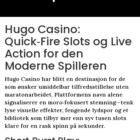
Hugo Casino:
Quick‑Fire Slots og Live
Action for den
Moderne Spilleren
Hugo Casino har blitt en destinasjon for de
som ønsker umiddelbar tilfredsstillelse uten
maratonarbeidet. Plattformens navn alene
signaliserer en moro‑fokusert stemning—tenk
lyse visuelle effekter, fengende lydspor og et
bibliotek som tilbyr mer enn syv tusen slots
klare for en rask spinn på sekunder.