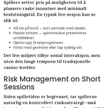
Spillere setter pris på muligheten til å
plassere raske innsatser med minimalt
beslutningstid. En typisk live‑sesjon kan se
slik ut:
Gå inn på bord → kort samtale med dealer.
Plasser innsats → spinnresultat presenteres
umiddelbart.
Gjenta opp til sesjonsgrensen.
Forlat med gevinster eller tap tydelig vist.
Det live miljøet tilbyr sosial interaksjon, men
uten den lange tempoen til tradisjonelle
casino-kvelder.
Risk Management on Short
Sessions
Siden spilletiden er begrenset, tar spillerne
naturlig en kontrollert risikostrategi—små