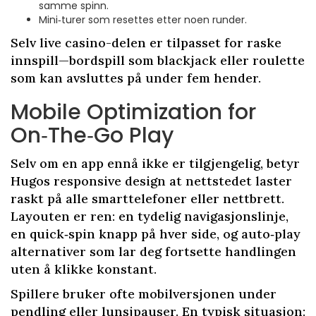
samme spinn.
Mini‑turer som resettes etter noen runder.
Selv live casino-delen er tilpasset for raske
innspill—bordspill som blackjack eller roulette
som kan avsluttes på under fem hender.
Mobile Optimization for
On‑The‑Go Play
Selv om en app ennå ikke er tilgjengelig, betyr
Hugos responsive design at nettstedet laster
raskt på alle smarttelefoner eller nettbrett.
Layouten er ren: en tydelig navigasjonslinje,
en quick‑spin knapp på hver side, og auto‑play
alternativer som lar deg fortsette handlingen
uten å klikke konstant.
Spillere bruker ofte mobilversjonen under
pendling eller lunsjpauser. En typisk situasjon: