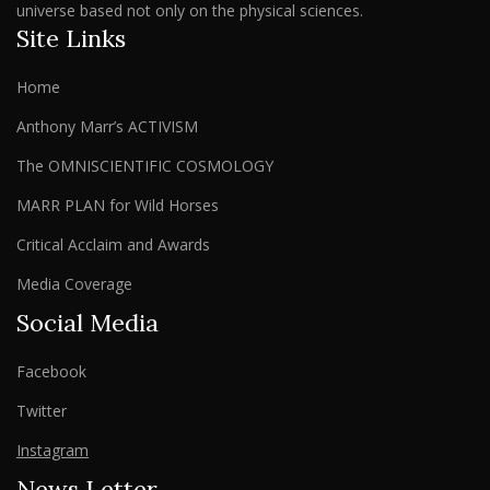
universe based not only on the physical sciences.
Site Links
Home
Anthony Marr’s ACTIVISM
The OMNISCIENTIFIC COSMOLOGY
MARR PLAN for Wild Horses
Critical Acclaim and Awards
Media Coverage
Social Media
Facebook
Twitter
Instagram
News Letter