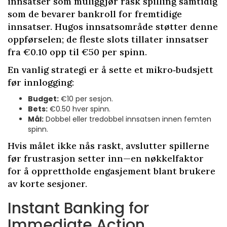
innsatser som muliggjør rask spilling samtidig
som de bevarer bankroll for fremtidige
innsatser. Hugos innsatsområde støtter denne
oppførselen; de fleste slots tillater innsatser
fra €0.10 opp til €50 per spinn.
En vanlig strategi er å sette et mikro‑budsjett
før innlogging:
Budget:
€10 per sesjon.
Bets:
€0.50 hver spinn.
Mål:
Dobbel eller tredobbel innsatsen innen femten
spinn.
Hvis målet ikke nås raskt, avslutter spillerne
før frustrasjon setter inn—en nøkkelfaktor
for å opprettholde engasjement blant brukere
av korte sesjoner.
Instant Banking for
Immediate Action