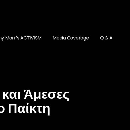
y Marr’s ACTIVISM
Media Coverage
Q & A
 και Άμεσες
ο Παίκτη