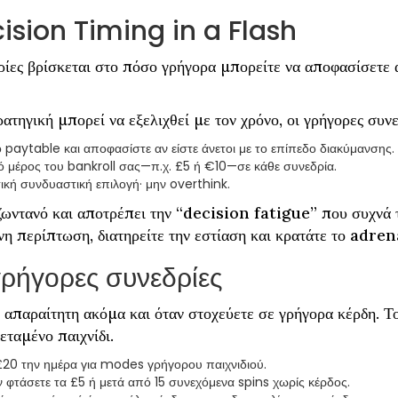
ision Timing in a Flash
δρίες βρίσκεται στο πόσο γρήγορα μπορείτε να αποφασίσετε 
τηγική μπορεί να εξελιχθεί με τον χρόνο, οι γρήγορες συνε
ο paytable και αποφασίστε αν είστε άνετοι με το επίπεδο διακύμανσης.
 μέρος του bankroll σας—π.χ. £5 ή €10—σε κάθε συνεδρία.
τική συνδυαστική επιλογή· μην overthink.
τανό και αποτρέπει την “decision fatigue” που συχνά τα
η περίπτωση, διατηρείτε την εστίαση και κρατάτε το adren
γρήγορες συνεδρίες
απαραίτητη ακόμα και όταν στοχεύετε σε γρήγορα κέρδη. Το 
εταμένο παιχνίδι.
£20 την ημέρα για modes γρήγορου παιχνιδιού.
 φτάσετε τα £5 ή μετά από 15 συνεχόμενα spins χωρίς κέρδος.