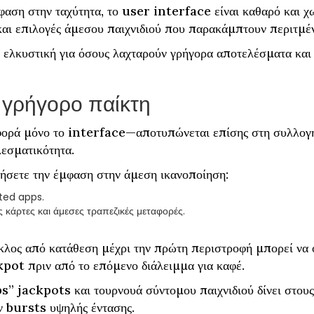
φαση στην ταχύτητα, το user interface είναι καθαρό και χω
αι επιλογές άμεσου παιχνιδιού που παρακάμπτουν περιτμέ
α ελκυστική για όσους λαχταρούν γρήγορα αποτελέσματα και
ν γρήγορο παίκτη
φορά μόνο το interface—αποτυπώνεται επίσης στη συλλογή 
λεσματικότητα.
ρήσετε την έμφαση στην άμεση ικανοποίηση:
ated apps.
κάρτες και άμεσες τραπεζικές μεταφορές.
κύκλος από κατάθεση μέχρι την πρώτη περιστροφή μπορεί να
ckpot πριν από το επόμενο διάλειμμα για καφέ.
s” jackpots και τουρνουά σύντομου παιχνιδιού δίνει στους
ων bursts υψηλής έντασης.