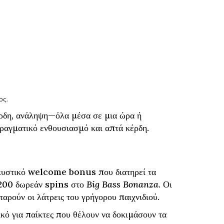
ος.
κέρδη, ανάληψη—όλα μέσα σε μια ώρα ή
πραγματικό ενθουσιασμό και απτά κέρδη.
ελκυστικό welcome bonus που διατηρεί τα
ε 200 δωρεάν spins στο
Big Bass Bonanza
. Οι
ρούν οι λάτρεις του γρήγορου παιχνιδιού.
κό για παίκτες που θέλουν να δοκιμάσουν τα