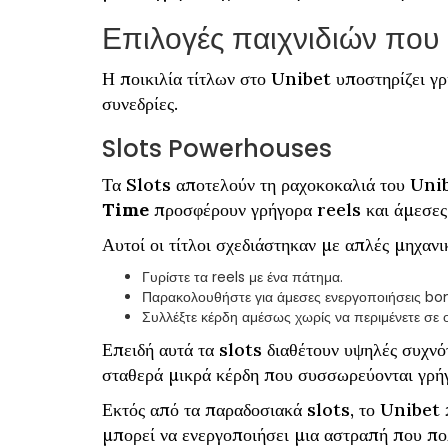
Επιλογές παιχνιδιών που 
Η ποικιλία τίτλων στο Unibet υποστηρίζει γ
συνεδρίες.
Slots Powerhouses
Τα Slots αποτελούν τη ραχοκοκαλιά του Uni
Time
προσφέρουν γρήγορα reels και άμεσες
Αυτοί οι τίτλοι σχεδιάστηκαν με απλές μηχαν
Γυρίστε τα reels με ένα πάτημα.
Παρακολουθήστε για άμεσες ενεργοποιήσεις bo
Συλλέξτε κέρδη αμέσως χωρίς να περιμένετε σε
Επειδή αυτά τα slots διαθέτουν υψηλές συχνό
σταθερά μικρά κέρδη που συσσωρεύονται γρή
Εκτός από τα παραδοσιακά slots, το Unibet 
μπορεί να ενεργοποιήσει μια αστραπή που πο