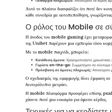
Πειθαρχία πληρωμών:
Αποσύρετε τα κέρδη αμέ
Αυτό το πλαίσιο διασφαλίζει ότι ποτέ δεν κυ
κάθε συνεδρία με αυτοπεποίθηση, γνωρίζοντας 
Ο ρόλος του Mobile σε σύ
Η άνοδος του mobile gaming έχει μεταμορφώ
της Unibet παρέχουν μια εμπειρία τόσο κομψ
Με το mobile παιχνίδι, μπορείτε:
Κατάθεση άμεσα:
Χρησιμοποιήστε χρεωστικές κ
Γυρίστε on-the-go:
Συμμετέχετε σε σύντομα s
Πρόσβαση σε άμεσες πληρωμές:
Αποσύρετε μ
Ο σχεδιασμός της εφαρμογής δίνει έμφαση σε
δευτερόλεπτο μετράει.
Η mobile πλατφόρμα προσφέρει επίσης push 
χάσετε ποτέ μια ευκαιρία για άμεσο κέρδος.
Τεχνικές για να κερδίσετε