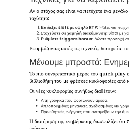
Αν ο στόχος σας είναι να πετύχετε ένα μεγάλο
ταχύτητα:
Επιλέξτε slots με υψηλό RTP:
Ψάξτε για παιχ
Στοχεύστε σε χαμηλή διακύμανση:
Slots με χ
Ρυθμίστε triggers bonus:
Δώστε προσοχή σε 
Εφαρμόζοντας αυτές τις τεχνικές, διατηρείτε
Μένουμε μπροστά: Ενημερ
Το πιο συναρπαστικό μέρος του quick play ε
βιβλιοθήκη του με φρέσκες κυκλοφορίες απ
Οι νέες κυκλοφορίες συνήθως διαθέτουν:
Λιτή γραφικά που φορτώνουν άμεσα.
Απλοποιημένες μηχανικές σχεδιασμένες για γρή
Προωθητικές ενέργειες που ανταμείβουν την άμ
Η διατήρηση της ενημέρωσης διασφαλίζει ότι π
γρήγορα.