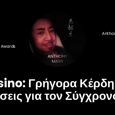
Anthon
d Awards
ino: Γρήγορα Κέρδη
εις για τον Σύγχρον