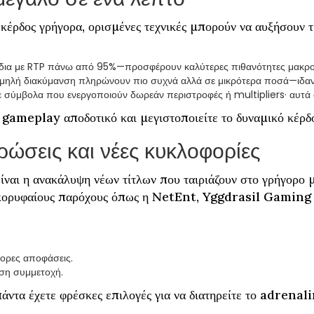
 κέρδος γρήγορα, ορισμένες τεχνικές μπορούν να αυξήσουν τ
νίδια με RTP πάνω από 95%—προσφέρουν καλύτερες πιθανότητες μακρ
αμηλή διακύμανση πληρώνουν πιο συχνά αλλά σε μικρότερα ποσά—ιδα
σύμβολα που ενεργοποιούν δωρεάν περιστροφές ή multipliers· αυτά
 το gameplay αποδοτικό και μεγιστοποιείτε το δυναμικό κέρ
ώσεις και νέες κυκλοφορίες
ίναι η ανακάλυψη νέων τίτλων που ταιριάζουν στο γρήγορο 
ό κορυφαίους παρόχους όπως η NetEnt, Yggdrasil Gaming
γορες αποφάσεις.
εση συμμετοχή.
άντα έχετε φρέσκες επιλογές για να διατηρείτε το adrenal