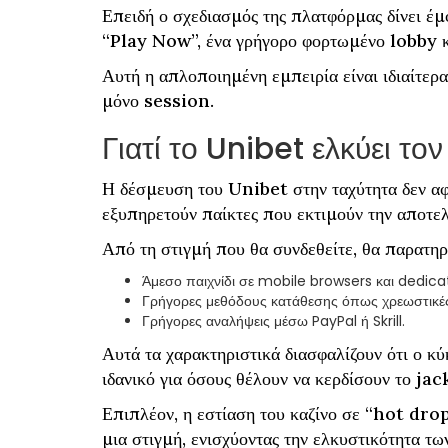
Επειδή ο σχεδιασμός της πλατφόρμας δίνει έμ
“Play Now”, ένα γρήγορο φορτωμένο lobby κ
Αυτή η απλοποιημένη εμπειρία είναι ιδιαίτερ
μόνο session.
Γιατί το Unibet ελκύει το
Η δέσμευση του Unibet στην ταχύτητα δεν α
εξυπηρετούν παίκτες που εκτιμούν την αποτε
Από τη στιγμή που θα συνδεθείτε, θα παρατη
Άμεσο παιχνίδι σε mobile browsers και dedic
Γρήγορες μεθόδους κατάθεσης όπως χρεωστικές 
Γρήγορες αναλήψεις μέσω PayPal ή Skrill.
Αυτά τα χαρακτηριστικά διασφαλίζουν ότι ο 
ιδανικό για όσους θέλουν να κερδίσουν το ja
Επιπλέον, η εστίαση του καζίνο σε “hot drop
μια στιγμή, ενισχύοντας την ελκυστικότητα τ