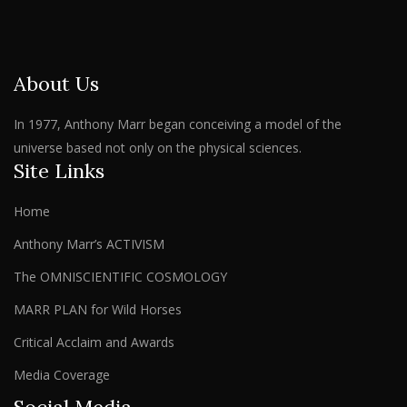
About Us
In 1977, Anthony Marr began conceiving a model of the
universe based not only on the physical sciences.
Site Links
Home
Anthony Marr’s ACTIVISM
The OMNISCIENTIFIC COSMOLOGY
MARR PLAN for Wild Horses
Critical Acclaim and Awards
Media Coverage