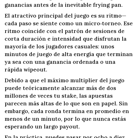
ganancias antes de la inevitable frying pan.
El atractivo principal del juego es su ritmo—
cada paso se siente como un micro‑torneo. Ese
ritmo coincide con el patrón de sesiones de
corta duración e intensidad que disfrutan la
mayoría de los jugadores casuales: unos
minutos de juego de alta energía que terminan
ya sea con una ganancia ordenada o una
rápida wipeout.
Debido a que el máximo multiplier del juego
puede teóricamente alcanzar más de dos
millones de veces tu stake, las apuestas
parecen más altas de lo que son en papel. Sin
embargo, cada ronda termina en promedio en
menos de un minuto, por lo que nunca estás
esperando un largo payout.
En la práctica, puedes pasar por ocho a diez