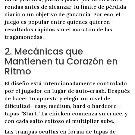
rondas antes de alcanzar tu límite de pérdida
diario o un objetivo de ganancia. Por eso, el
juego es popular entre quienes quieren
resultados rápidos sin el maratón de las
tragamonedas.
2. Mecánicas que
Mantienen tu Corazón en
Ritmo
El diseño está intencionadamente controlado
por el jugador en lugar de auto‑crash. Después
de hacer tu apuesta y elegir un nivel de
dificultad—easy, medium, hard o hardcore—
tapas “Start.” La chicken comienza su cruce, y
con cada salto exitoso el multiplier sube.
Las trampas ocultas en forma de tapas de