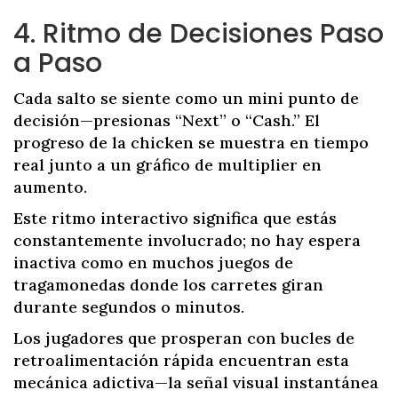
4. Ritmo de Decisiones Paso
a Paso
Cada salto se siente como un mini punto de
decisión—presionas “Next” o “Cash.” El
progreso de la chicken se muestra en tiempo
real junto a un gráfico de multiplier en
aumento.
Este ritmo interactivo significa que estás
constantemente involucrado; no hay espera
inactiva como en muchos juegos de
tragamonedas donde los carretes giran
durante segundos o minutos.
Los jugadores que prosperan con bucles de
retroalimentación rápida encuentran esta
mecánica adictiva—la señal visual instantánea