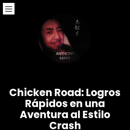
Chicken Road: Logros
Rápidos en una
Aventura al Estilo
Crash