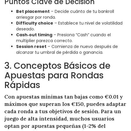
Puntos Clave de Decisión
Bet placement
– Decide cuánto de tu bankroll
arriesgar por ronda.
Difficulty choice
– Establece tu nivel de volatilidad
deseado.
Cash‑out timing
– Presiona “Cash” cuando el
multiplier parezca correcto.
Session reset
– Comienza de nuevo después de
alcanzar tu umbral de pérdida o ganancia.
3. Conceptos Básicos de
Apuestas para Rondas
Rápidas
Con apuestas mínimas tan bajas como €0.01 y
máximos que superan los €150, puedes adaptar
cada ronda a tus objetivos de sesión. Para un
juego de alta intensidad, muchos usuarios
optan por apuestas pequeñas (1–2% del