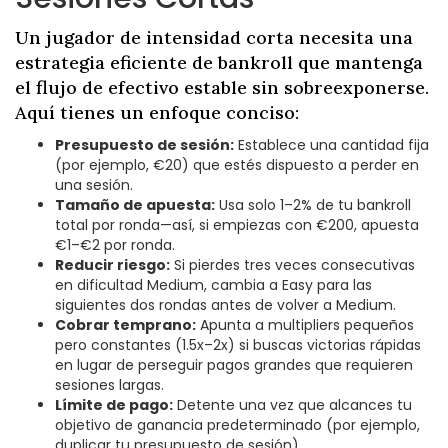
Un jugador de intensidad corta necesita una
estrategia eficiente de bankroll que mantenga
el flujo de efectivo estable sin sobreexponerse.
Aquí tienes un enfoque conciso:
Presupuesto de sesión:
Establece una cantidad fija
(por ejemplo, €20) que estés dispuesto a perder en
una sesión.
Tamaño de apuesta:
Usa solo 1–2% de tu bankroll
total por ronda—así, si empiezas con €200, apuesta
€1–€2 por ronda.
Reducir riesgo:
Si pierdes tres veces consecutivas
en dificultad Medium, cambia a Easy para las
siguientes dos rondas antes de volver a Medium.
Cobrar temprano:
Apunta a multipliers pequeños
pero constantes (1.5x–2x) si buscas victorias rápidas
en lugar de perseguir pagos grandes que requieren
sesiones largas.
Límite de pago:
Detente una vez que alcances tu
objetivo de ganancia predeterminado (por ejemplo,
duplicar tu presupuesto de sesión).