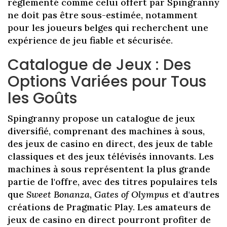
réglementé comme celui offert par Spingranny
ne doit pas être sous-estimée, notamment
pour les joueurs belges qui recherchent une
expérience de jeu fiable et sécurisée.
Catalogue de Jeux : Des
Options Variées pour Tous
les Goûts
Spingranny propose un catalogue de jeux
diversifié, comprenant des machines à sous,
des jeux de casino en direct, des jeux de table
classiques et des jeux télévisés innovants. Les
machines à sous représentent la plus grande
partie de l'offre, avec des titres populaires tels
que
Sweet Bonanza
,
Gates of Olympus
et d'autres
créations de Pragmatic Play. Les amateurs de
jeux de casino en direct pourront profiter de