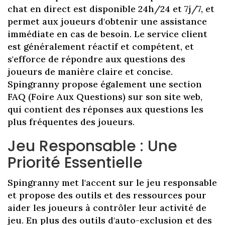
chat en direct est disponible 24h/24 et 7j/7, et
permet aux joueurs d'obtenir une assistance
immédiate en cas de besoin. Le service client
est généralement réactif et compétent, et
s'efforce de répondre aux questions des
joueurs de manière claire et concise.
Spingranny propose également une section
FAQ (Foire Aux Questions) sur son site web,
qui contient des réponses aux questions les
plus fréquentes des joueurs.
Jeu Responsable : Une
Priorité Essentielle
Spingranny met l'accent sur le jeu responsable
et propose des outils et des ressources pour
aider les joueurs à contrôler leur activité de
jeu. En plus des outils d'auto-exclusion et des