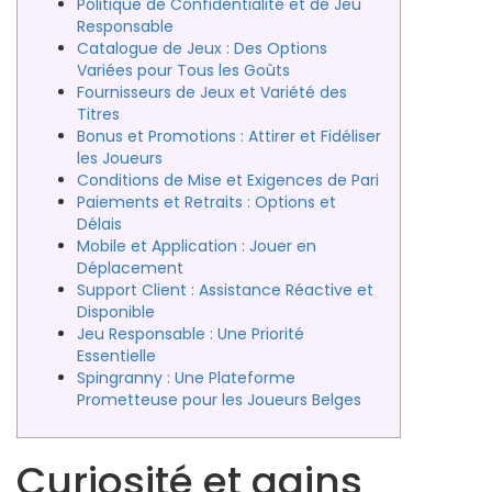
Politique de Confidentialité et de Jeu
Responsable
Catalogue de Jeux : Des Options
Variées pour Tous les Goûts
Fournisseurs de Jeux et Variété des
Titres
Bonus et Promotions : Attirer et Fidéliser
les Joueurs
Conditions de Mise et Exigences de Pari
Paiements et Retraits : Options et
Délais
Mobile et Application : Jouer en
Déplacement
Support Client : Assistance Réactive et
Disponible
Jeu Responsable : Une Priorité
Essentielle
Spingranny : Une Plateforme
Prometteuse pour les Joueurs Belges
Curiosité et gains