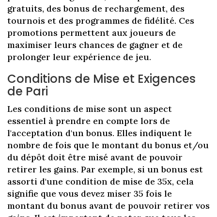
gratuits, des bonus de rechargement, des
tournois et des programmes de fidélité. Ces
promotions permettent aux joueurs de
maximiser leurs chances de gagner et de
prolonger leur expérience de jeu.
Conditions de Mise et Exigences
de Pari
Les conditions de mise sont un aspect
essentiel à prendre en compte lors de
l'acceptation d'un bonus. Elles indiquent le
nombre de fois que le montant du bonus et/ou
du dépôt doit être misé avant de pouvoir
retirer les gains. Par exemple, si un bonus est
assorti d'une condition de mise de 35x, cela
signifie que vous devez miser 35 fois le
montant du bonus avant de pouvoir retirer vos