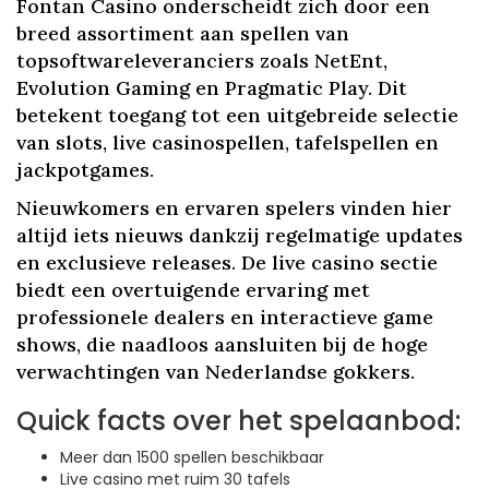
Fontan Casino onderscheidt zich door een
breed assortiment aan spellen van
topsoftwareleveranciers zoals NetEnt,
Evolution Gaming en Pragmatic Play. Dit
betekent toegang tot een uitgebreide selectie
van slots, live casinospellen, tafelspellen en
jackpotgames.
Nieuwkomers en ervaren spelers vinden hier
altijd iets nieuws dankzij regelmatige updates
en exclusieve releases. De live casino sectie
biedt een overtuigende ervaring met
professionele dealers en interactieve game
shows, die naadloos aansluiten bij de hoge
verwachtingen van Nederlandse gokkers.
Quick facts over het spelaanbod:
Meer dan 1500 spellen beschikbaar
Live casino met ruim 30 tafels