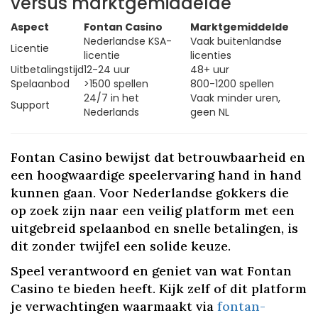
versus marktgemiddelde
Aspect
Fontan Casino
Marktgemiddelde
Nederlandse KSA-
Vaak buitenlandse
Licentie
licentie
licenties
Uitbetalingstijd
12-24 uur
48+ uur
Spelaanbod
>1500 spellen
800-1200 spellen
24/7 in het
Vaak minder uren,
Support
Nederlands
geen NL
Fontan Casino bewijst dat betrouwbaarheid en
een hoogwaardige speelervaring hand in hand
kunnen gaan. Voor Nederlandse gokkers die
op zoek zijn naar een veilig platform met een
uitgebreid spelaanbod en snelle betalingen, is
dit zonder twijfel een solide keuze.
Speel verantwoord en geniet van wat Fontan
Casino te bieden heeft. Kijk zelf of dit platform
je verwachtingen waarmaakt via
fontan-