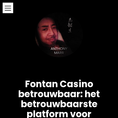
Fontan Casino
betrouwbaar: het
betrouwbaarste
platform voor