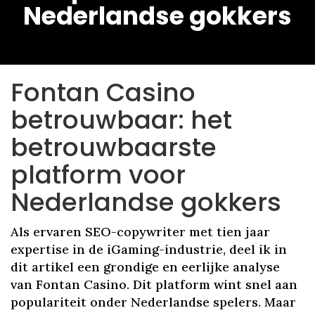
Nederlandse gokkers
Fontan Casino
betrouwbaar: het
betrouwbaarste
platform voor
Nederlandse gokkers
Als ervaren SEO-copywriter met tien jaar
expertise in de iGaming-industrie, deel ik in
dit artikel een grondige en eerlijke analyse
van Fontan Casino. Dit platform wint snel aan
populariteit onder Nederlandse spelers. Maar