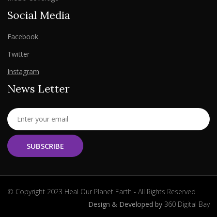
Social Media
Facebook
Twitter
Instagram
News Letter
© Copyright 2023 Heal Our Planet Earth - All Rights Reserved
Design & Developed by
360 Digital Bay