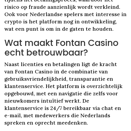
risico op fraude aanzienlijk wordt verkleind.
Ook voor Nederlandse spelers met interesse in
crypto is het platform nog in ontwikkeling,
wat een punt is om in de gaten te houden.
Wat maakt Fontan Casino
echt betrouwbaar?
Naast licenties en betalingen ligt de kracht
van Fontan Casino in de combinatie van
gebruiksvriendelijkheid, transparantie en
klantenservice. Het platform is overzichtelijk
opgebouwd, met een navigatie die zelfs voor
nieuwkomers intuïtief werkt. De
klantenservice is 24/7 bereikbaar via chat en
e-mail, met medewerkers die Nederlands
spreken en oprecht meedenken.