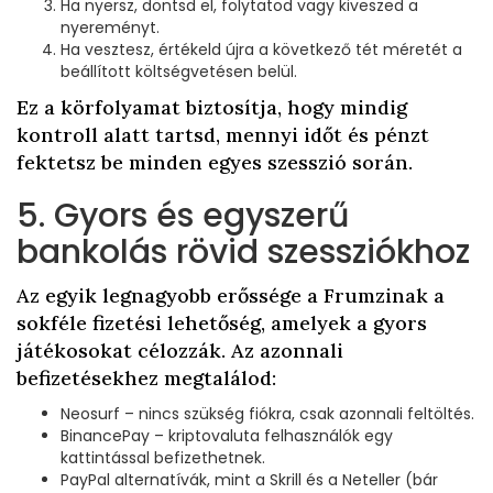
Ha nyersz, döntsd el, folytatod vagy kiveszed a
nyereményt.
Ha vesztesz, értékeld újra a következő tét méretét a
beállított költségvetésen belül.
Ez a körfolyamat biztosítja, hogy mindig
kontroll alatt tartsd, mennyi időt és pénzt
fektetsz be minden egyes szesszió során.
5. Gyors és egyszerű
bankolás rövid szessziókhoz
Az egyik legnagyobb erőssége a Frumzinak a
sokféle fizetési lehetőség, amelyek a gyors
játékosokat célozzák. Az azonnali
befizetésekhez megtalálod:
Neosurf – nincs szükség fiókra, csak azonnali feltöltés.
BinancePay – kriptovaluta felhasználók egy
kattintással befizethetnek.
PayPal alternatívák, mint a Skrill és a Neteller (bár