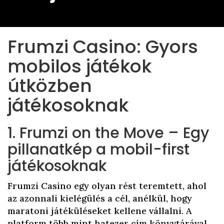
Frumzi Casino: Gyors
mobilos játékok
útközben
játékosoknak
1. Frumzi on the Move – Egy
pillanatkép a mobil-first
játékosoknak
Frumzi Casino egy olyan rést teremtett, ahol
az azonnali kielégülés a cél, anélkül, hogy
maratoni játéküléseket kellene vállalni. A
platform több mint hatezer cím könyvtárával