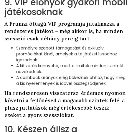
9. VIP előnyök gyakori mobil
játékosoknak
A Frumzi öttagú VIP programja jutalmazza a
rendszeres játékot – még akkor is, ha minden
szesszió csak néhány percig tart.
Személyre szabott támogatást és exkluzív
promóciókat kínál, amelyek a te játékstílusodhoz
igazodnak.
A kifizetés könnyebb, mert a limitek minden szintnél
növekednek.
A cashback arányok elég bőkezűek ahhoz, hogy még
a kis nyeremények is idővel összegződjenek.
Ha rendszeresen visszatérsz, érdemes nyomon
követni a fejlődésed a magasabb szintek felé; a
plusz juttatások még értékesebbé teszik
ezeket a gyors szessziókat.
10. Készen állsz a