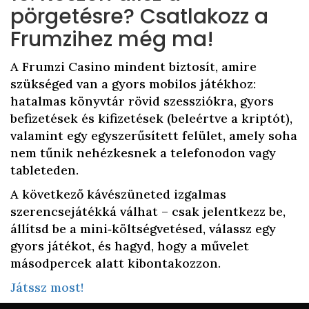
pörgetésre? Csatlakozz a
Frumzihez még ma!
A Frumzi Casino mindent biztosít, amire
szükséged van a gyors mobilos játékhoz:
hatalmas könyvtár rövid szessziókra, gyors
befizetések és kifizetések (beleértve a kriptót),
valamint egy egyszerűsített felület, amely soha
nem tűnik nehézkesnek a telefonodon vagy
tableteden.
A következő kávészüneted izgalmas
szerencsejátékká válhat – csak jelentkezz be,
állítsd be a mini‑költségvetésed, válassz egy
gyors játékot, és hagyd, hogy a művelet
másodpercek alatt kibontakozzon.
Játssz most!