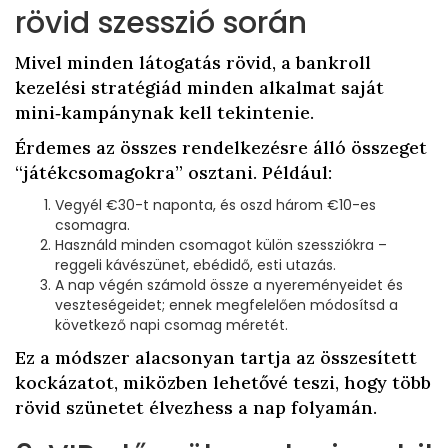
rövid szesszió során
Mivel minden látogatás rövid, a bankroll
kezelési stratégiád minden alkalmat saját
mini‑kampánynak kell tekintenie.
Érdemes az összes rendelkezésre álló összeget
“játékcsomagokra” osztani. Például:
Vegyél €30-t naponta, és oszd három €10-es
csomagra.
Használd minden csomagot külön szessziókra –
reggeli kávészünet, ebédidő, esti utazás.
A nap végén számold össze a nyereményeidet és
veszteségeidet; ennek megfelelően módosítsd a
következő napi csomag méretét.
Ez a módszer alacsonyan tartja az összesített
kockázatot, miközben lehetővé teszi, hogy több
rövid szünetet élvezhess a nap folyamán.