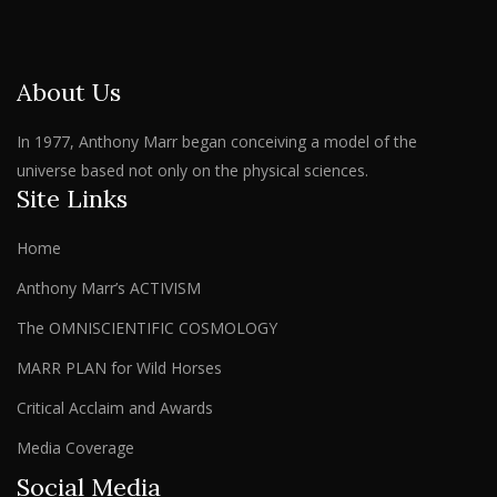
About Us
In 1977, Anthony Marr began conceiving a model of the
universe based not only on the physical sciences.
Site Links
Home
Anthony Marr’s ACTIVISM
The OMNISCIENTIFIC COSMOLOGY
MARR PLAN for Wild Horses
Critical Acclaim and Awards
Media Coverage
Social Media