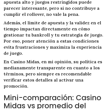
apuesta alto y juegos restringidos puede
parecer interesante, pero si no contribuye a
cumplir el rollover, no vale la pena.
Además, el límite de apuesta y la validez en el
tiempo impactan directamente en cómo
gestionar tu bankroll y tu estrategia de juego.
Por eso, poner atención a estas condiciones
evita frustraciones y maximiza la experiencia
de juego.
En Casino Midas, en mi opinión, su política es
medianamente transparente en cuanto a los
términos, pero siempre es recomendable
verificar estos detalles al activar una
promoción.
Mini-comparación: Casino
Midas vs promedio del