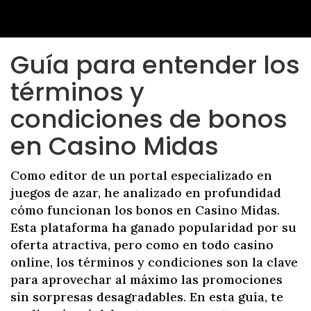
Guía para entender los
términos y
condiciones de bonos
en Casino Midas
Como editor de un portal especializado en
juegos de azar, he analizado en profundidad
cómo funcionan los bonos en Casino Midas.
Esta plataforma ha ganado popularidad por su
oferta atractiva, pero como en todo casino
online, los términos y condiciones son la clave
para aprovechar al máximo las promociones
sin sorpresas desagradables. En esta guía, te