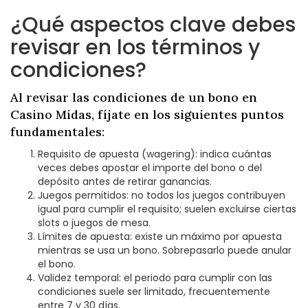
¿Qué aspectos clave debes
revisar en los términos y
condiciones?
Al revisar las condiciones de un bono en
Casino Midas, fíjate en los siguientes puntos
fundamentales:
Requisito de apuesta (wagering): indica cuántas
veces debes apostar el importe del bono o del
depósito antes de retirar ganancias.
Juegos permitidos: no todos los juegos contribuyen
igual para cumplir el requisito; suelen excluirse ciertas
slots o juegos de mesa.
Límites de apuesta: existe un máximo por apuesta
mientras se usa un bono. Sobrepasarlo puede anular
el bono.
Validez temporal: el periodo para cumplir con las
condiciones suele ser limitado, frecuentemente
entre 7 y 30 días.