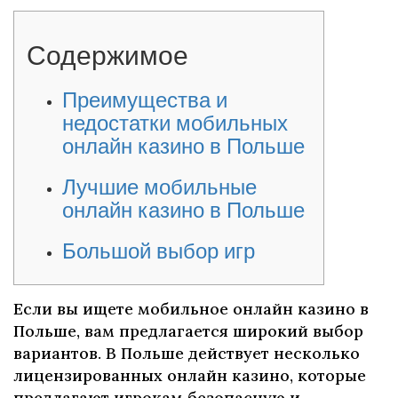
Содержимое
Преимущества и
недостатки мобильных
онлайн казино в Польше
Лучшие мобильные
онлайн казино в Польше
Большой выбор игр
Если вы ищете мобильное онлайн казино в
Польше, вам предлагается широкий выбор
вариантов. В Польше действует несколько
лицензированных онлайн казино, которые
предлагают игрокам безопасную и