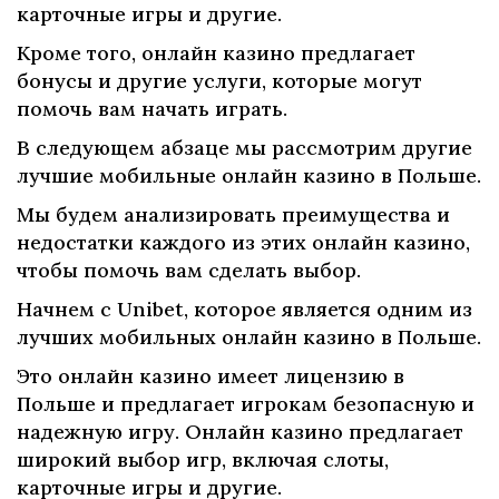
карточные игры и другие.
Кроме того, онлайн казино предлагает
бонусы и другие услуги, которые могут
помочь вам начать играть.
В следующем абзаце мы рассмотрим другие
лучшие мобильные онлайн казино в Польше.
Мы будем анализировать преимущества и
недостатки каждого из этих онлайн казино,
чтобы помочь вам сделать выбор.
Начнем с Unibet, которое является одним из
лучших мобильных онлайн казино в Польше.
Это онлайн казино имеет лицензию в
Польше и предлагает игрокам безопасную и
надежную игру. Онлайн казино предлагает
широкий выбор игр, включая слоты,
карточные игры и другие.