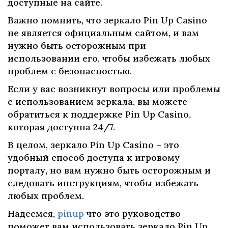
доступные на сайте.
Важно помнить, что зеркало Pin Up Casino
не является официальным сайтом, и вам
нужно быть осторожным при
использовании его, чтобы избежать любых
проблем с безопасностью.
Если у вас возникнут вопросы или проблемы
с использованием зеркала, вы можете
обратиться к поддержке Pin Up Casino,
которая доступна 24/7.
В целом, зеркало Pin Up Casino – это
удобный способ доступа к игровому
порталу, но вам нужно быть осторожным и
следовать инструкциям, чтобы избежать
любых проблем.
Надеемся,
pinup
что это руководство
поможет вам использовать зеркало Pin Up