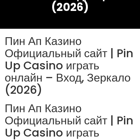
(2026)
Пин Ап Казино
Официальный сайт | Pin
Up Casino играть
онлайн – Вход, Зеркало
(2026)
Пин Ап Казино
Официальный сайт | Pin
Up Casino играть