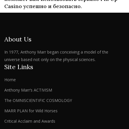
Casino успешно и безопасно.
About Us
In 1977, Anthony Marr began conceiving a model of the
universe based not only on the physical sciences.
Site Links
Home
Anthony Marr’s ACTIVISM
The OMNISCIENTIFIC COSMOLOGY
MARR PLAN for Wild Horses
Critical Acclaim and Awards