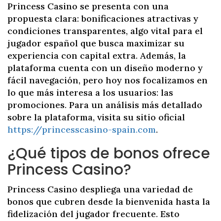
Princess Casino se presenta con una
propuesta clara: bonificaciones atractivas y
condiciones transparentes, algo vital para el
jugador español que busca maximizar su
experiencia con capital extra. Además, la
plataforma cuenta con un diseño moderno y
fácil navegación, pero hoy nos focalizamos en
lo que más interesa a los usuarios: las
promociones. Para un análisis más detallado
sobre la plataforma, visita su sitio oficial
https://princesscasino-spain.com
.
¿Qué tipos de bonos ofrece
Princess Casino?
Princess Casino despliega una variedad de
bonos que cubren desde la bienvenida hasta la
fidelización del jugador frecuente. Esto