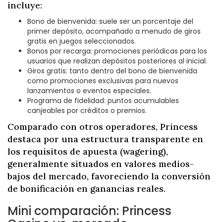
incluye:
Bono de bienvenida: suele ser un porcentaje del
primer depósito, acompañado a menudo de giros
gratis en juegos seleccionados.
Bonos por recarga: promociones periódicas para los
usuarios que realizan depósitos posteriores al inicial.
Giros gratis: tanto dentro del bono de bienvenida
como promociones exclusivas para nuevos
lanzamientos o eventos especiales.
Programa de fidelidad: puntos acumulables
canjeables por créditos o premios.
Comparado con otros operadores, Princess
destaca por una estructura transparente en
los requisitos de apuesta (wagering),
generalmente situados en valores medios-
bajos del mercado, favoreciendo la conversión
de bonificación en ganancias reales.
Mini comparación: Princess