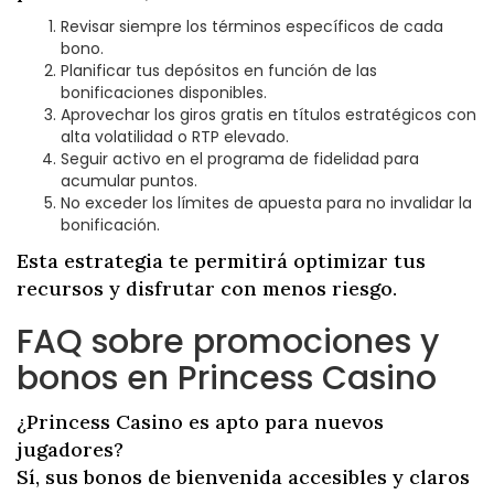
Revisar siempre los términos específicos de cada
bono.
Planificar tus depósitos en función de las
bonificaciones disponibles.
Aprovechar los giros gratis en títulos estratégicos con
alta volatilidad o RTP elevado.
Seguir activo en el programa de fidelidad para
acumular puntos.
No exceder los límites de apuesta para no invalidar la
bonificación.
Esta estrategia te permitirá optimizar tus
recursos y disfrutar con menos riesgo.
FAQ sobre promociones y
bonos en Princess Casino
¿Princess Casino es apto para nuevos
jugadores?
Sí, sus bonos de bienvenida accesibles y claros