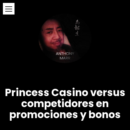
Princess Casino versus
competidores en
promociones y bonos