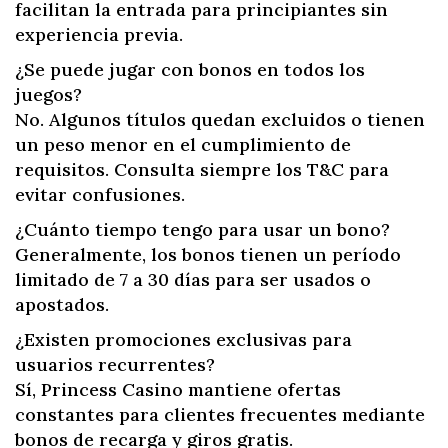
facilitan la entrada para principiantes sin
experiencia previa.
¿Se puede jugar con bonos en todos los
juegos?
No. Algunos títulos quedan excluidos o tienen
un peso menor en el cumplimiento de
requisitos. Consulta siempre los T&C para
evitar confusiones.
¿Cuánto tiempo tengo para usar un bono?
Generalmente, los bonos tienen un período
limitado de 7 a 30 días para ser usados o
apostados.
¿Existen promociones exclusivas para
usuarios recurrentes?
Sí, Princess Casino mantiene ofertas
constantes para clientes frecuentes mediante
bonos de recarga y giros gratis.