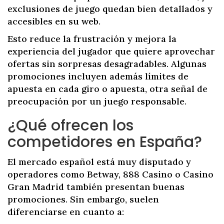
exclusiones de juego quedan bien detallados y
accesibles en su web.
Esto reduce la frustración y mejora la
experiencia del jugador que quiere aprovechar
ofertas sin sorpresas desagradables. Algunas
promociones incluyen además límites de
apuesta en cada giro o apuesta, otra señal de
preocupación por un juego responsable.
¿Qué ofrecen los
competidores en España?
El mercado español está muy disputado y
operadores como Betway, 888 Casino o Casino
Gran Madrid también presentan buenas
promociones. Sin embargo, suelen
diferenciarse en cuanto a: