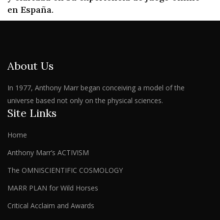
en España.
About Us
In 1977, Anthony Marr began conceiving a model of the
universe based not only on the physical sciences.
Site Links
Home
Anthony Marr’s ACTIVISM
The OMNISCIENTIFIC COSMOLOGY
MARR PLAN for Wild Horses
Critical Acclaim and Awards