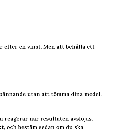
r efter en vinst. Men att behålla ett
 spännande utan att tömma dina medel.
 reagerar när resultaten avslöjas.
rekt, och bestäm sedan om du ska