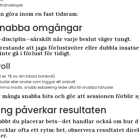
lhänderspel.
n göra inom en fast tidsram.
i snabba omgångar
-disciplin—särskilt när varje beslut väger tungt.
estande att jaga förlustsviter eller dubbla insatse
nte gå i förlust för tidigt.
oll
.ex. 1% av din totala bankroll).
ter eller vinster som triggar ett avbrott.
amma insats; snabb eskalering leder ofta till snabba förluster.
 många snabba hits och gör att sessionen förblir
ing påverkar resultaten
abbt du placerar bets—det handlar också om hur du
ecklar ofta ett rytm: bet, observera resultatet di
er.