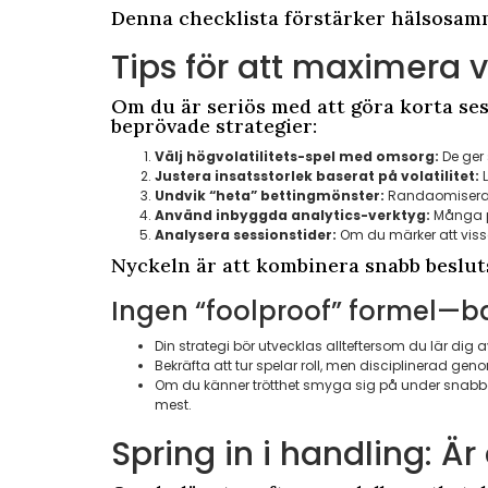
Denna checklista förstärker hälsosamm
Tips för att maximera vi
Om du är seriös med att göra korta se
beprövade strategier:
Välj högvolatilitets-spel med omsorg:
De ger 
Justera insatsstorlek baserat på volatilitet:
L
Undvik “heta” bettingmönster:
Randaomisera di
Använd inbyggda analytics-verktyg:
Många pl
Analysera sessionstider:
Om du märker att vissa
Nyckeln är att kombinera snabb besluts
Ingen “foolproof” formel—b
Din strategi bör utvecklas allteftersom du lär dig
Bekräfta att tur spelar roll, men disciplinerad gen
Om du känner trötthet smyga sig på under snabba 
mest.
Spring in i handling: Ä