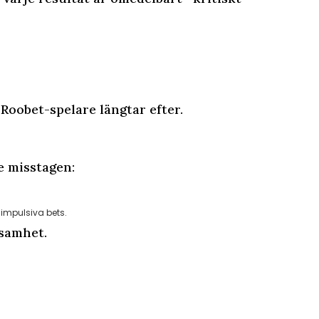
oobet-spelare längtar efter.
te misstagen:
l impulsiva bets.
nsamhet.