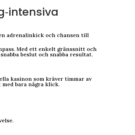
g‑intensiva
en adrenalinkick och chansen till
pass. Med ett enkelt gränssnitt och
 snabba beslut och snabba resultat.
onella kasinon som kräver timmar av
t med bara några klick.
else.