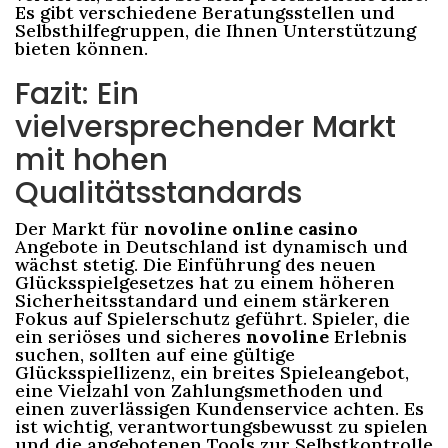
Es gibt verschiedene Beratungsstellen und
Selbsthilfegruppen, die Ihnen Unterstützung
bieten können.
Fazit: Ein
vielversprechender Markt
mit hohen
Qualitätsstandards
Der Markt für
novoline online casino
Angebote in Deutschland ist dynamisch und
wächst stetig. Die Einführung des neuen
Glücksspielgesetzes hat zu einem höheren
Sicherheitsstandard und einem stärkeren
Fokus auf Spielerschutz geführt. Spieler, die
ein seriöses und sicheres
novoline
Erlebnis
suchen, sollten auf eine gültige
Glücksspiellizenz, ein breites Spieleangebot,
eine Vielzahl von Zahlungsmethoden und
einen zuverlässigen Kundenservice achten. Es
ist wichtig, verantwortungsbewusst zu spielen
und die angebotenen Tools zur Selbstkontrolle