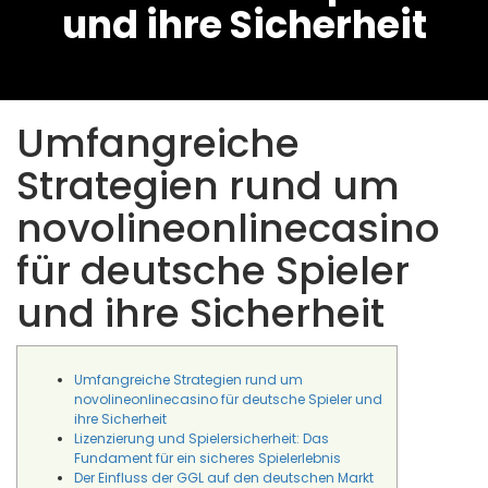
und ihre Sicherheit
Umfangreiche
Strategien rund um
novolineonlinecasino
für deutsche Spieler
und ihre Sicherheit
Umfangreiche Strategien rund um
novolineonlinecasino für deutsche Spieler und
ihre Sicherheit
Lizenzierung und Spielersicherheit: Das
Fundament für ein sicheres Spielerlebnis
Der Einfluss der GGL auf den deutschen Markt