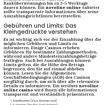
Banküberweisungen bis zu 3-5 Werktage
dauern können. Ein
novoline online
Anbieter
sollte transparente Informationen über seine
Auszahlungsrichtlinien bereitstellen.
Gebühren und Limits: Das
Kleingedruckte verstehen
Es ist wichtig, sich vor der Einzahlung über die
möglichen Gebühren und Limits zu
informieren. Einige Casinos erheben
Gebühren für bestimmte Zahlungsmethoden,
während andere Mindesteinzahlungsbeträge
festlegen. Auch bei Auszahlungen können
Limits gelten, die die Höhe des Betrags
begrenzen, den Sie auf einmal abheben
können. Lesen Sie die Allgemeinen
Geschäftsbedingungen (AGB) des Casinos
sorgfältig durch, um sich über alle relevanten
Details zu informieren. Ein seriöses
novoline
online casino
wird Ihnen alle Informationen
transparent und verständlich präsentieren.
Kreditkarten (Visa, Mastercard)
E-Wallets (PayPal, Skrill, Neteller)