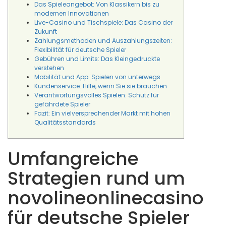
Das Spieleangebot: Von Klassikern bis zu
modernen Innovationen
Live-Casino und Tischspiele: Das Casino der
Zukunft
Zahlungsmethoden und Auszahlungszeiten:
Flexibilität für deutsche Spieler
Gebühren und Limits: Das Kleingedruckte
verstehen
Mobilität und App: Spielen von unterwegs
Kundenservice: Hilfe, wenn Sie sie brauchen
Verantwortungsvolles Spielen: Schutz für
gefährdete Spieler
Fazit: Ein vielversprechender Markt mit hohen
Qualitätsstandards
Umfangreiche
Strategien rund um
novolineonlinecasino
für deutsche Spieler