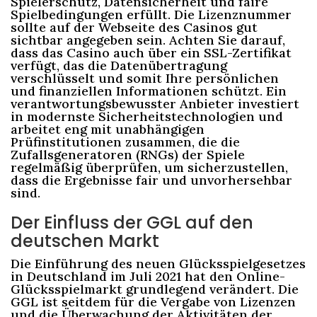
Spielerschutz, Datensicherheit und faire
Spielbedingungen erfüllt. Die Lizenznummer
sollte auf der Webseite des Casinos gut
sichtbar angegeben sein. Achten Sie darauf,
dass das Casino auch über ein SSL-Zertifikat
verfügt, das die Datenübertragung
verschlüsselt und somit Ihre persönlichen
und finanziellen Informationen schützt. Ein
verantwortungsbewusster Anbieter investiert
in modernste Sicherheitstechnologien und
arbeitet eng mit unabhängigen
Prüfinstitutionen zusammen, die die
Zufallsgeneratoren (RNGs) der Spiele
regelmäßig überprüfen, um sicherzustellen,
dass die Ergebnisse fair und unvorhersehbar
sind.
Der Einfluss der GGL auf den
deutschen Markt
Die Einführung des neuen Glücksspielgesetzes
in Deutschland im Juli 2021 hat den Online-
Glücksspielmarkt grundlegend verändert. Die
GGL ist seitdem für die Vergabe von Lizenzen
und die Überwachung der Aktivitäten der