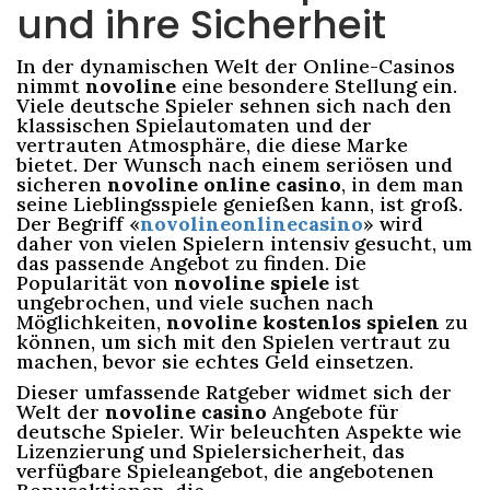
und ihre Sicherheit
In der dynamischen Welt der Online-Casinos
nimmt
novoline
eine besondere Stellung ein.
Viele deutsche Spieler sehnen sich nach den
klassischen Spielautomaten und der
vertrauten Atmosphäre, die diese Marke
bietet. Der Wunsch nach einem seriösen und
sicheren
novoline online casino
, in dem man
seine Lieblingsspiele genießen kann, ist groß.
Der Begriff «
novolineonlinecasino
» wird
daher von vielen Spielern intensiv gesucht, um
das passende Angebot zu finden. Die
Popularität von
novoline spiele
ist
ungebrochen, und viele suchen nach
Möglichkeiten,
novoline kostenlos spielen
zu
können, um sich mit den Spielen vertraut zu
machen, bevor sie echtes Geld einsetzen.
Dieser umfassende Ratgeber widmet sich der
Welt der
novoline casino
Angebote für
deutsche Spieler. Wir beleuchten Aspekte wie
Lizenzierung und Spielersicherheit, das
verfügbare Spieleangebot, die angebotenen