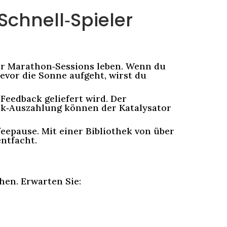
Schnell‑Spieler
für Marathon‑Sessions leben. Wenn du
bevor die Sonne aufgeht, wirst du
 Feedback geliefert wird. Der
ack‑Auszahlung können der Katalysator
eepause. Mit einer Bibliothek von über
entfacht.
hen. Erwarten Sie: