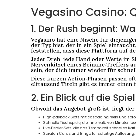
Vegasino Casino: Q
1. Der Rush beginnt: W
Vegasino hat eine Nische für diejenig
der Typ bist, der in ein Spiel eintauc
feststellen, dass diese Plattform auf d
Jeder Dreh, jede Hand oder Wette im Slo
Nervenkitzel eines Beinahe‑Treffers a
sein, der dich immer wieder für schne
Diese kurzen Action‑Phasen passen oft 
elftausend Titeln gibt es immer einen f
2. Ein Blick auf die Spie
Obwohl das Angebot groß ist, liegt der
High‑payback Slots mit cascading reels und sofor
Schnelle Tischspiele, die innerhalb von Minuten be
Live‑Dealer‑Sets, die das Tempo mit schnellen Kar
Scratch Cards und Bingo für sofortige Auflösung.