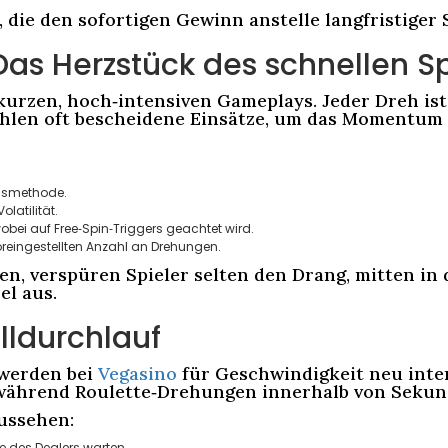
, die den sofortigen Gewinn anstelle langfristiger
: Das Herzstück des schnellen Sp
s kurzen, hoch‑intensiven Gameplays. Jeder Dreh is
wählen oft bescheidene Einsätze, um das Momentu
ngsmethode.
latilität.
bei auf Free‑Spin‑Triggers geachtet wird.
eingestellten Anzahl an Drehungen.
, verspüren Spieler selten den Drang, mitten in d
el aus.
lldurchlauf
 werden bei
Vegasino
für Geschwindigkeit neu interp
 während Roulette‑Drehungen innerhalb von Sekun
aussehen:
te des Dealers warten.