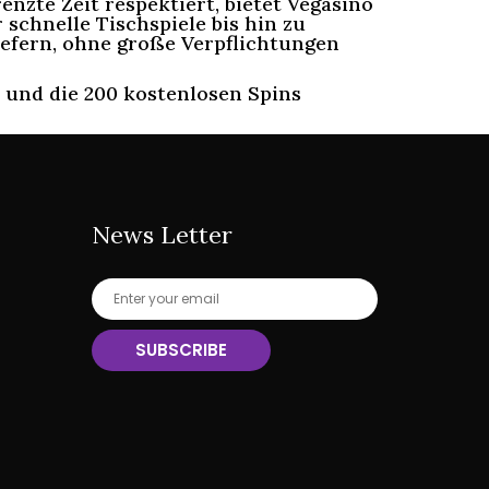
nzte Zeit respektiert, bietet Vegasino
 schnelle Tischspiele bis hin zu
liefern, ohne große Verpflichtungen
n und die 200 kostenlosen Spins
News Letter