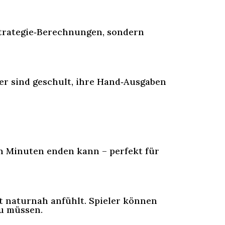
Strategie‑Berechnungen, sondern
aler sind geschult, ihre Hand‑Ausgaben
on Minuten enden kann – perfekt für
ät naturnah anfühlt. Spieler können
zu müssen.