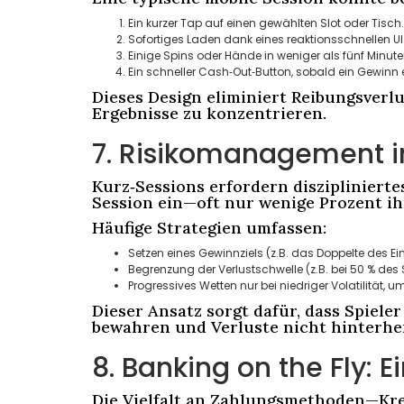
Ein kurzer Tap auf einen gewählten Slot oder Tisch.
Sofortiges Laden dank eines reaktionsschnellen UI
Einige Spins oder Hände in weniger als fünf Minute
Ein schneller Cash‑Out‑Button, sobald ein Gewinn er
Dieses Design eliminiert Reibungsverlu
Ergebnisse zu konzentrieren.
7. Risikomanagement i
Kurz‑Sessions erfordern disziplinierte
Session ein—oft nur wenige Prozent i
Häufige Strategien umfassen:
Setzen eines Gewinnziels (z.B. das Doppelte des Ei
Begrenzung der Verlustschwelle (z.B. bei 50 % des
Progressives Wetten nur bei niedriger Volatilität,
Dieser Ansatz sorgt dafür, dass Spiele
bewahren und Verluste nicht hinterhe
8. Banking on the Fly:
Die Vielfalt an Zahlungsmethoden—Kre