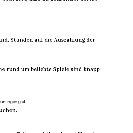
und, Stunden auf die Auszahlung der
e rund um beliebte Spiele sind knapp
lohnungen gibt.
suchen.