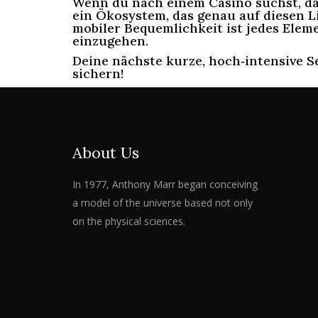
Wenn du nach einem Casino suchst, das 
ein Ökosystem, das genau auf diesen Lif
mobiler Bequemlichkeit ist jedes Elem
einzugehen.
Deine nächste kurze, hoch‑intensive Se
sichern!
About Us
In 1977, Anthony Marr began conceiving
a model of the universe based not only
on the physical sciences.