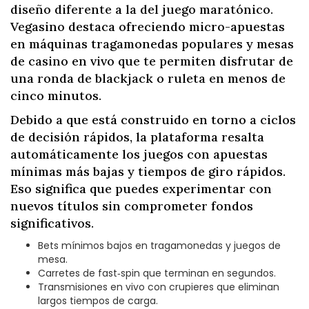
diseño diferente a la del juego maratónico.
Vegasino destaca ofreciendo micro-apuestas
en máquinas tragamonedas populares y mesas
de casino en vivo que te permiten disfrutar de
una ronda de blackjack o ruleta en menos de
cinco minutos.
Debido a que está construido en torno a ciclos
de decisión rápidos, la plataforma resalta
automáticamente los juegos con apuestas
mínimas más bajas y tiempos de giro rápidos.
Eso significa que puedes experimentar con
nuevos títulos sin comprometer fondos
significativos.
Bets mínimos bajos en tragamonedas y juegos de
mesa.
Carretes de fast‑spin que terminan en segundos.
Transmisiones en vivo con crupieres que eliminan
largos tiempos de carga.