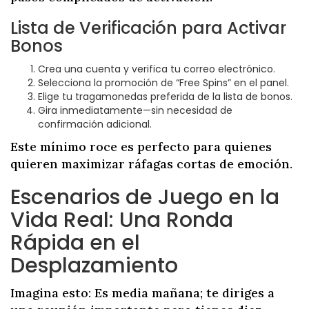
Lista de Verificación para Activar
Bonos
Crea una cuenta y verifica tu correo electrónico.
Selecciona la promoción de “Free Spins” en el panel.
Elige tu tragamonedas preferida de la lista de bonos.
Gira inmediatamente—sin necesidad de
confirmación adicional.
Este mínimo roce es perfecto para quienes
quieren maximizar ráfagas cortas de emoción.
Escenarios de Juego en la
Vida Real: Una Ronda
Rápida en el
Desplazamiento
Imagina esto: Es media mañana; te diriges a