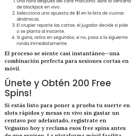
Una hora después del café matutino: Abre la ventana
de blackjack en vivo.
Selecciona una apuesta de $1 en la lista de cuotas
dinámicas.
El crupier reparte las cartas; el jugador decide si pide
o se planta al instante.
Si gana, retira en segundos; si no, pasa a la siguiente
ronda inmediatamente.
El proceso se siente casi instantáneo—una
combinación perfecta para sesiones cortas en
móvil.
Únete y Obtén 200 Free
Spins!
Si estás listo para poner a prueba tu suerte en
slots rápidos y mesas en vivo sin gastar un
centavo por adelantado, regístrate en
Vegasino hoy y reclama esos free spins antes
de que expiren. La plataforma móvil facilita