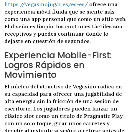
https://vegasinojugar.es/es-es/
ofrece una
experiencia móvil fluida que se siente más
como una app personal que como un sitio web.
El diseño es limpio, los controles táctiles son
receptivos y puedes continuar donde lo
dejaste en cuestión de segundos.
Experiencia Mobile-First:
Logros Rápidos en
Movimiento
El núcleo del atractivo de Vegasino radica en
su capacidad para ofrecer una jugabilidad de
alta energía sin la fricción de una sesión de
escritorio. Los jugadores pueden lanzar un
clásico slot como un título de Pragmatic Play
con un solo toque, girar unos carretes y
decidir al instante si seguir o retirar antes de