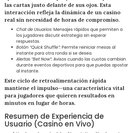
las cartas justo delante de sus ojos. Esta
interacción refleja la dinámica de un casino
real sin necesidad de horas de compromiso.
Chat de Usuarios:
Mensajes rápidos que permiten a
los jugadores discutir estrategia sin esperar
respuestas.
Botón “Quick Shuffle”:
Permite reiniciar mesas al
instante para otra ronda si se desea.
Alertas “Bet Now”:
Avisos cuando las cuotas cambian
durante eventos deportivos para que puedas apostar
al instante.
Este ciclo de retroalimentación rápida
mantiene el impulso—una característica vital
para jugadores que quieren resultados en
minutos en lugar de horas.
Resumen de Experiencia de
Usuario (Casino en Vivo)