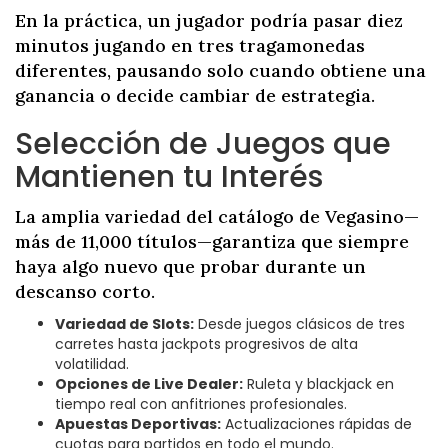
En la práctica, un jugador podría pasar diez
minutos jugando en tres tragamonedas
diferentes, pausando solo cuando obtiene una
ganancia o decide cambiar de estrategia.
Selección de Juegos que
Mantienen tu Interés
La amplia variedad del catálogo de Vegasino—
más de 11,000 títulos—garantiza que siempre
haya algo nuevo que probar durante un
descanso corto.
Variedad de Slots:
Desde juegos clásicos de tres
carretes hasta jackpots progresivos de alta
volatilidad.
Opciones de Live Dealer:
Ruleta y blackjack en
tiempo real con anfitriones profesionales.
Apuestas Deportivas:
Actualizaciones rápidas de
cuotas para partidos en todo el mundo.