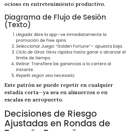
ocioso en entretenimiento productivo.
Diagrama de Flujo de Sesión
(Texto)
Llegada:
Abre la app—ve inmediatamente la
promoción de free spins.
Seleccionar Juego:
“Golden Fortune”— apuesta baja.
Ciclo de Giros:
Giros rápidos hasta ganar o alcanzar el
límite de tiempo.
Retirar:
Transfiere las ganancias a la cartera al
instante.
Repetir según sea necesario:
Este patrón se puede repetir en cualquier
estadía corta—ya sea en almuerzos o en
escalas en aeropuerto.
Decisiones de Riesgo
Ajustadas en Rondas de