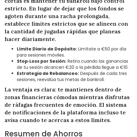
cortas es mantener tu bankroll bajo control
estricto. En lugar de dejar que los fondos se
agoten durante una racha prolongada,
establece límites estrictos que se alineen con
la cantidad de jugadas rápidas que planeas
hacer diariamente.
Límite Diario de Depósito:
Limítate a €50 por día
para sesiones móviles.
Stop‑Loss por Sesión:
Retira cuando las ganancias
de tu sesión alcancen €20 o la pérdida llegue a €10.
Estrategia de Rebalanceo:
Después de cada tres
sesiones, reevalúa tus metas de bankroll.
La ventaja es clara: te mantienes dentro de
zonas financieras cómodas mientras disfrutas
de ráfagas frecuentes de emoción. El sistema
de notificaciones de la plataforma incluso te
avisa cuando te acercas a estos límites.
Resumen de Ahorros