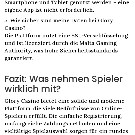
Smartphone und Tablet genutzt werden – eine
eigene App ist nicht erforderlich.
5. Wie sicher sind meine Daten bei Glory
Casino?
Die Plattform nutzt eine SSL-Verschlüsselung
und ist lizenziert durch die Malta Gaming
Authority, was hohe Sicherheitsstandards
garantiert.
Fazit: Was nehmen Spieler
wirklich mit?
Glory Casino bietet eine solide und moderne
Plattform, die viele Bedürfnisse von Online-
Spielern erfüllt. Die einfache Registrierung,
umfangreiche Zahlungsmethoden und eine
vielfältige Spielauswahl sorgen für ein rundes