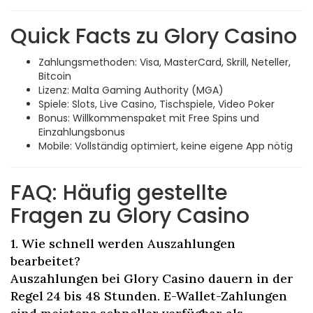
Quick Facts zu Glory Casino
Zahlungsmethoden: Visa, MasterCard, Skrill, Neteller,
Bitcoin
Lizenz: Malta Gaming Authority (MGA)
Spiele: Slots, Live Casino, Tischspiele, Video Poker
Bonus: Willkommenspaket mit Free Spins und
Einzahlungsbonus
Mobile: Vollständig optimiert, keine eigene App nötig
FAQ: Häufig gestellte
Fragen zu Glory Casino
1. Wie schnell werden Auszahlungen
bearbeitet?
Auszahlungen bei Glory Casino dauern in der
Regel 24 bis 48 Stunden. E-Wallet-Zahlungen