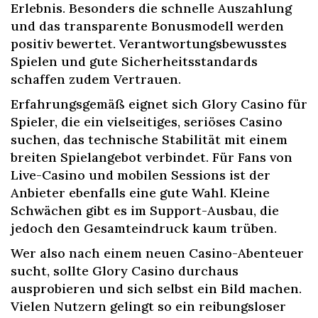
Erlebnis. Besonders die schnelle Auszahlung
und das transparente Bonusmodell werden
positiv bewertet. Verantwortungsbewusstes
Spielen und gute Sicherheitsstandards
schaffen zudem Vertrauen.
Erfahrungsgemäß eignet sich Glory Casino für
Spieler, die ein vielseitiges, seriöses Casino
suchen, das technische Stabilität mit einem
breiten Spielangebot verbindet. Für Fans von
Live-Casino und mobilen Sessions ist der
Anbieter ebenfalls eine gute Wahl. Kleine
Schwächen gibt es im Support-Ausbau, die
jedoch den Gesamteindruck kaum trüben.
Wer also nach einem neuen Casino-Abenteuer
sucht, sollte Glory Casino durchaus
ausprobieren und sich selbst ein Bild machen.
Vielen Nutzern gelingt so ein reibungsloser