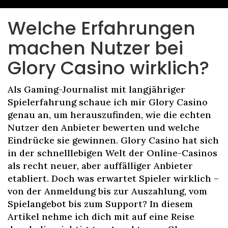
Welche Erfahrungen
machen Nutzer bei
Glory Casino wirklich?
Als Gaming-Journalist mit langjähriger
Spielerfahrung schaue ich mir Glory Casino
genau an, um herauszufinden, wie die echten
Nutzer den Anbieter bewerten und welche
Eindrücke sie gewinnen. Glory Casino hat sich
in der schnelllebigen Welt der Online-Casinos
als recht neuer, aber auffälliger Anbieter
etabliert. Doch was erwartet Spieler wirklich –
von der Anmeldung bis zur Auszahlung, vom
Spielangebot bis zum Support? In diesem
Artikel nehme ich dich mit auf eine Reise