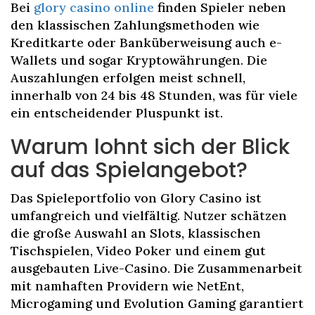
Bei
glory casino online
finden Spieler neben
den klassischen Zahlungsmethoden wie
Kreditkarte oder Banküberweisung auch e-
Wallets und sogar Kryptowährungen. Die
Auszahlungen erfolgen meist schnell,
innerhalb von 24 bis 48 Stunden, was für viele
ein entscheidender Pluspunkt ist.
Warum lohnt sich der Blick
auf das Spielangebot?
Das Spieleportfolio von Glory Casino ist
umfangreich und vielfältig. Nutzer schätzen
die große Auswahl an Slots, klassischen
Tischspielen, Video Poker und einem gut
ausgebauten Live-Casino. Die Zusammenarbeit
mit namhaften Providern wie NetEnt,
Microgaming und Evolution Gaming garantiert