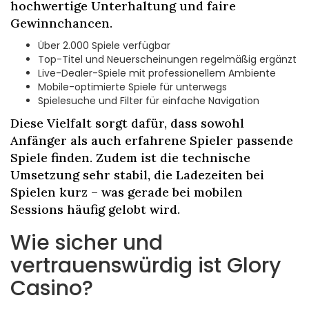
hochwertige Unterhaltung und faire
Gewinnchancen.
Über 2.000 Spiele verfügbar
Top-Titel und Neuerscheinungen regelmäßig ergänzt
Live-Dealer-Spiele mit professionellem Ambiente
Mobile-optimierte Spiele für unterwegs
Spielesuche und Filter für einfache Navigation
Diese Vielfalt sorgt dafür, dass sowohl
Anfänger als auch erfahrene Spieler passende
Spiele finden. Zudem ist die technische
Umsetzung sehr stabil, die Ladezeiten bei
Spielen kurz – was gerade bei mobilen
Sessions häufig gelobt wird.
Wie sicher und
vertrauenswürdig ist Glory
Casino?