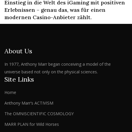
Einstieg in die Welt des iGaming mit positiven
Erlebnissen – genau das, was für einen
modernen Casino-Anbieter zählt.
About Us
In 1977, Anthony Marr began conceiving a model of the
universe based not only on the physical sciences.
Site Links
Home
Anthony Marr’s ACTIVISM
The OMNISCIENTIFIC COSMOLOGY
MARR PLAN for Wild Horses