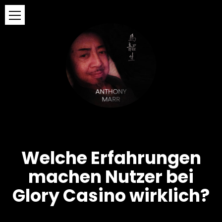
Welche Erfahrungen
machen Nutzer bei
Glory Casino wirklich?