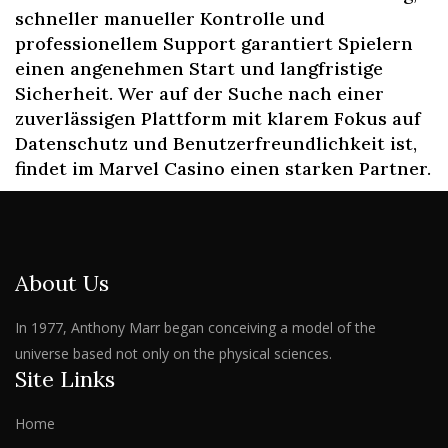
schneller manueller Kontrolle und
professionellem Support garantiert Spielern
einen angenehmen Start und langfristige
Sicherheit. Wer auf der Suche nach einer
zuverlässigen Plattform mit klarem Fokus auf
Datenschutz und Benutzerfreundlichkeit ist,
findet im Marvel Casino einen starken Partner.
About Us
In 1977, Anthony Marr began conceiving a model of the
universe based not only on the physical sciences.
Site Links
Home