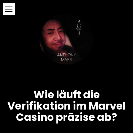
Wie läuft die
Verifikation im Marvel
Casino präzise ab?