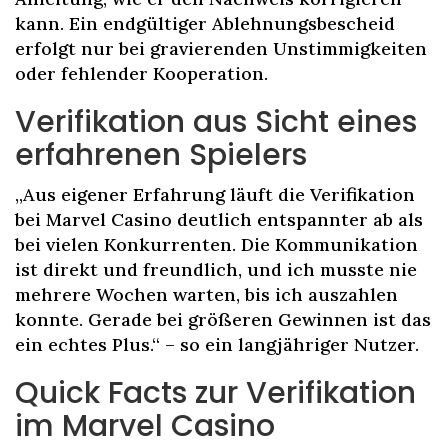
kann. Ein endgültiger Ablehnungsbescheid
erfolgt nur bei gravierenden Unstimmigkeiten
oder fehlender Kooperation.
Verifikation aus Sicht eines
erfahrenen Spielers
„Aus eigener Erfahrung läuft die Verifikation
bei Marvel Casino deutlich entspannter ab als
bei vielen Konkurrenten. Die Kommunikation
ist direkt und freundlich, und ich musste nie
mehrere Wochen warten, bis ich auszahlen
konnte. Gerade bei größeren Gewinnen ist das
ein echtes Plus.“ – so ein langjähriger Nutzer.
Quick Facts zur Verifikation
im Marvel Casino